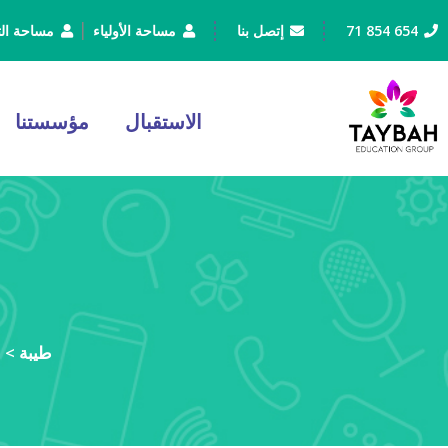
|
654 854 71
إتصل بنا
مساحة الأولياء
مساحة التل
الاستقبال
مؤسستنا
طيبة
>
ا