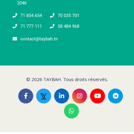
2046
71 854 654
70 035 701
71 777 111
58 484 968
contact@taybah.tn
© 2026 TAYBAH. Tous droits réservés.