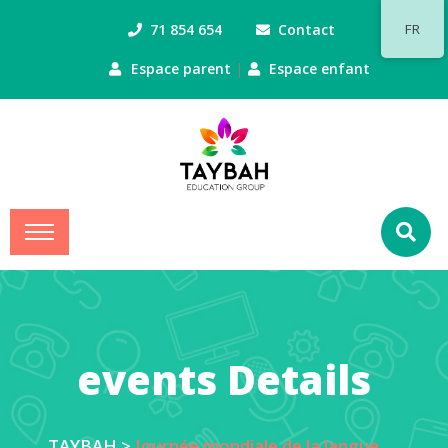
71 854 654
Contact
FR
|
Espace parent
Espace enfant
events Details
TAYBAH
>
Journée mondiale de la langue