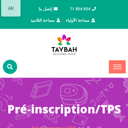
AR
654 854 71
إتصل بنا
|
مساحة الأولياء
مساحة التلاميذ
Pré-inscription/TPS