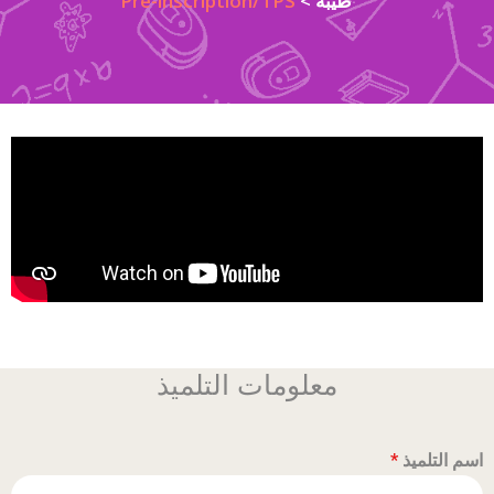
طيبة
>
Pré-inscription/TPS
معلومات التلميذ
اسم التلميذ
*